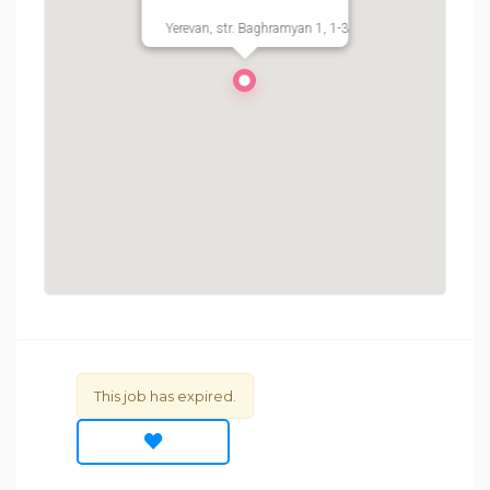
Yerevan, str. Baghramyan 1, 1-3
This job has expired.