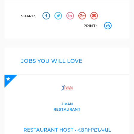
SHARE:
PRINT:
JOBS YOU WILL LOVE
JIVAN
RESTAURANT
RESTAURANT HOST • ՀՅՈՒՐԸՆԿԱԼ